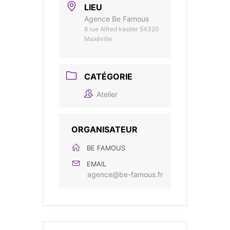
LIEU
Agence Be Famous
8 rue Alfred kastler 54320
Maxéville
CATÉGORIE
Atelier
ORGANISATEUR
BE FAMOUS
EMAIL
agence@be-famous.fr