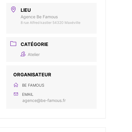
LIEU
Agence Be Famous
8 rue Alfred kastler 54320 Maxéville
CATÉGORIE
Atelier
ORGANISATEUR
BE FAMOUS
EMAIL
agence@be-famous.fr