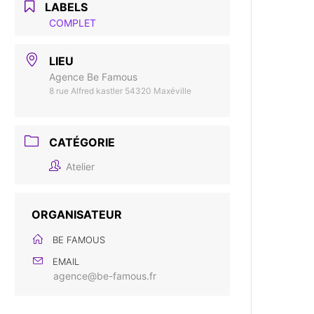
LABELS
COMPLET
LIEU
Agence Be Famous
8 rue Alfred kastler 54320 Maxéville
CATÉGORIE
Atelier
ORGANISATEUR
BE FAMOUS
EMAIL
agence@be-famous.fr