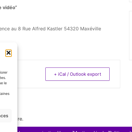
 vidéo“
gence au 8 Rue Alfred Kastler 54320 Maxéville
iorer
+ iCal / Outlook export
ées.
ue le
taines
e
nces
mmentaire.