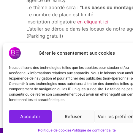
agence de Nancy.
Le thème abordé sera :
“Les bases du montage
Le nombre de place est limité.
Inscription obligatoire
en cliquant ici
L’atelier se déroule dans les locaux de notre a
(Parking gratuit)
Gérer le consentement aux cookies
Nous utilisons des technologies telles que les cookies pour stocker et/ou
accéder aux informations relatives aux appareils. Nous le faisons pour amél
+ Ajouter à mon Agenda Google
l’expérience de navigation et pour afficher des publicités (non-)personnalis
Consentir à ces technologies nous autorisera à traiter des données telles q
comportement de navigation ou les ID uniques sur ce site. Le fait de ne pas
consentir ou de retirer son consentement peut avoir un effet négatif sur cer
fonctonnalités et caractéristiques.
Laisser un commentair
Accepter
Refuser
Voir les préfére
Vous devez
vous connecter
pour publier un co
Politique de cookies
Politique de confidentialité