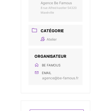
Agence Be Famous
8 rue Alfred kastler 54320
Maxéville
CATÉGORIE
Atelier
ORGANISATEUR
BE FAMOUS
EMAIL
agence@be-famous.fr