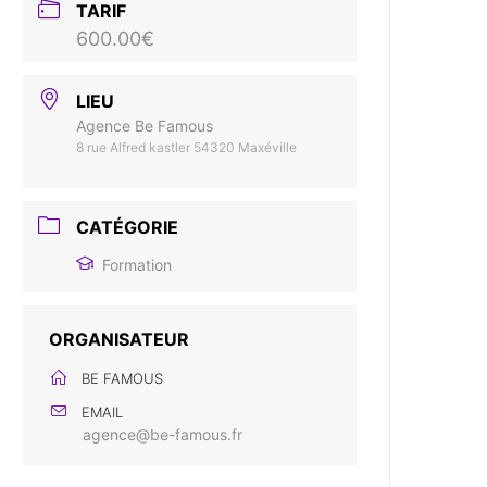
TARIF
600.00€
LIEU
Agence Be Famous
8 rue Alfred kastler 54320 Maxéville
CATÉGORIE
Formation
ORGANISATEUR
BE FAMOUS
EMAIL
agence@be-famous.fr