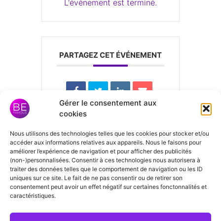
L'événement est terminé.
PARTAGEZ CET ÉVÉNEMENT
Gérer le consentement aux
cookies
Nous utilisons des technologies telles que les cookies pour stocker et/ou
Laisser un
accéder aux informations relatives aux appareils. Nous le faisons pour
améliorer l’expérience de navigation et pour afficher des publicités
commentaire
(non-)personnalisées. Consentir à ces technologies nous autorisera à
traiter des données telles que le comportement de navigation ou les ID
uniques sur ce site. Le fait de ne pas consentir ou de retirer son
consentement peut avoir un effet négatif sur certaines fonctonnalités et
Vous devez
vous connecter
pour
caractéristiques.
publier un commentaire.
Bonjour
Vous êtes en contact avec l'équipe Be