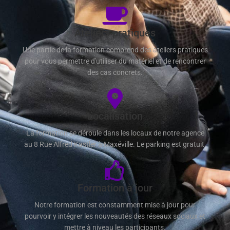
Ateliers pratiques
Une partie de la formation comprend des ateliers pratiques
pour vous permettre d'utiliser du matériel et de rencontrer
des cas concrets.
Localisation
La formation se déroule dans les locaux de notre agence
au 8 Rue Alfred Kastler à Maxéville. Le parking est gratuit.
Formation à jour
Notre formation est constamment mise à jour pour
pourvoir y intégrer les nouveautés des réseaux sociaux et
mettre à niveau les participants.