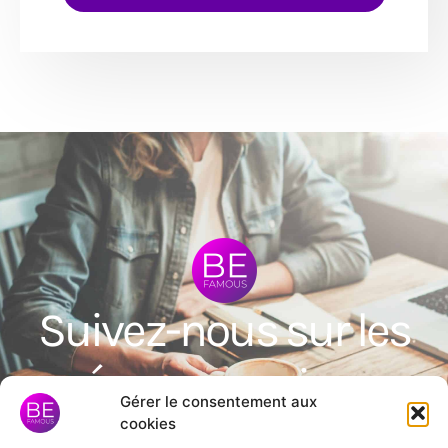
Suivez-nous sur les
réseaux sociaux
Gérer le consentement aux
cookies