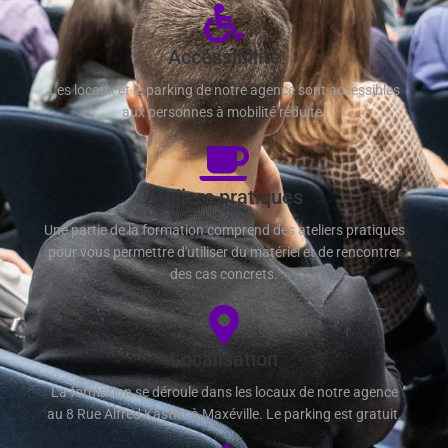
Accessibilité
Les locaux et le parking de notre agence sont accessibles
aux personnes à mobilité réduite.
Ateliers pratiques
Une partie de la formation comprend des ateliers pratiques
pour vous permettre d'utiliser du matériel et de rencontrer
des cas concrets.
Localisation
La formation se déroule dans les locaux de notre agence
au 8 Rue Alfred Kastler à Maxéville. Le parking est gratuit.