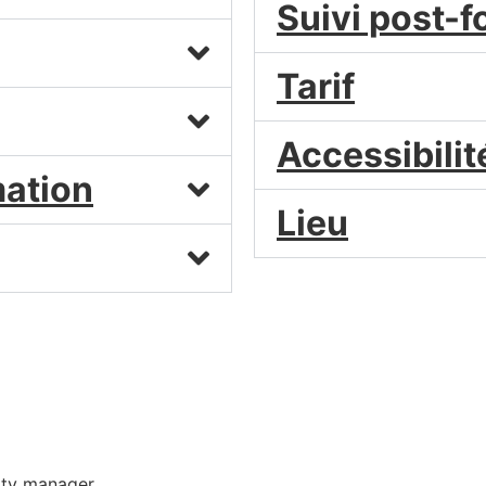
Suivi post-
Tarif
Accessibilit
mation
Lieu
ity manager