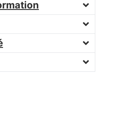
formation
é