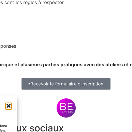
es sont les règles à respecter
éponses
ique et plusieurs parties pratiques avec des ateliers et 
Recevoir le formulaire d'inscription
éseaux sociaux
iorer
ées.