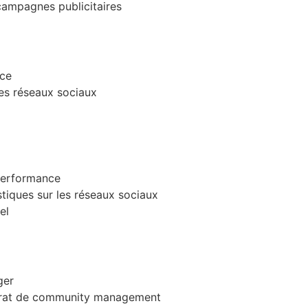
campagnes publicitaires
ace
les réseaux sociaux
performance
stiques sur les réseaux sociaux
el
ger
trat de community management