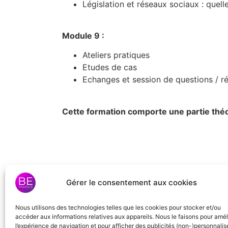
Législation et réseaux sociaux : quell
Module 9 :
Ateliers pratiques
Etudes de cas
Echanges et session de questions / r
Cette formation comporte une partie théor
Gérer le consentement aux cookies
Nous utilisons des technologies telles que les cookies pour stocker et/ou
Suivez-nous sur les r
accéder aux informations relatives aux appareils. Nous le faisons pour amél
l’expérience de navigation et pour afficher des publicités (non-)personnalis